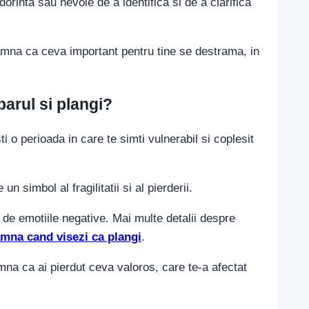
dorinta sau nevoie de a identifica si de a clarifica
eamna ca ceva important pentru tine se destrama, in
parul si plangi?
i o perioada in care te simti vulnerabil si coplesit
simbol al fragilitatii si al pierderii.
 de emotiile negative. Mai multe detalii despre
amna cand visezi ca plangi
.
mna ca ai pierdut ceva valoros, care te-a afectat