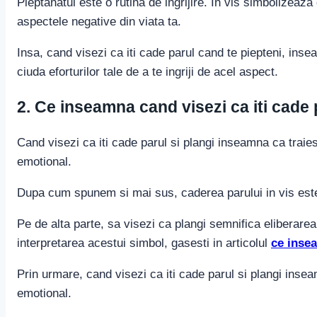
Pieptanatul este o rutina de ingrijire. In vis simbolizeaza 
aspectele negative din viata ta.
Insa, cand visezi ca iti cade parul cand te piepteni, ins
ciuda eforturilor tale de a te ingriji de acel aspect.
2. Ce inseamna cand visezi ca iti cade 
Cand visezi ca iti cade parul si plangi inseamna ca traiest
emotional.
Dupa cum spunem si mai sus, caderea parului in vis este un 
Pe de alta parte, sa visezi ca plangi semnifica eliberarea
interpretarea acestui simbol, gasesti in articolul
ce inse
Prin urmare, cand visezi ca iti cade parul si plangi insea
emotional.