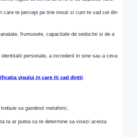
 care te percepi pe tine insuti si cum te vad cei din
, sanatate, frumusete, capacitate de seductie si de a
dentitatii personale, a increderii in sine sau a ceva
ficatia visului in care iti cad dintii
.
, trebuie sa gandesti metaforic.
ata ta ar putea sa te determine sa visezi acesta