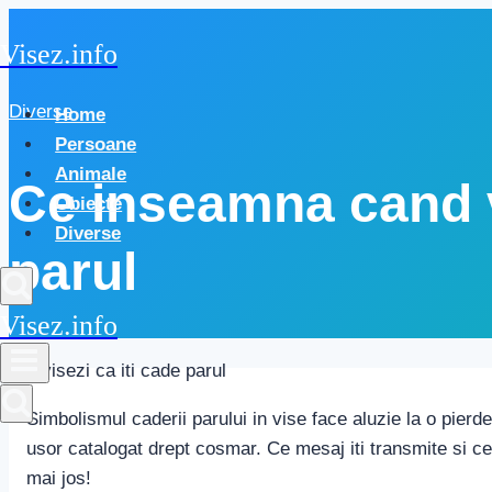
Skip
Visez.info
to
content
Diverse
Home
Persoane
Animale
Ce inseamna cand v
Obiecte
Diverse
parul
Visez.info
Simbolismul caderii parului in vise face aluzie la o pierde
usor catalogat drept cosmar. Ce mesaj iti transmite si ce
mai jos!