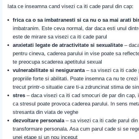
Iata ce inseamna cand visezi ca iti cade parul din cap:
frica ca o sa imbatranesti si ca nu o sa mai arati bi
imbatranim. Este ceva normal, dar daca esti unul dintre
este de mirare sa visezi ca iti cade parul
anxietati legate de atractivitate si sexualitate
– daca 
pentru cineva, caderea parului in vise poate sa reflec
te preocupa scaderea apetitului sexual
vulnerabilitate si nesiguranta
– sa visezi ca iti cade 
propriile forte si abilitati. Poate insemna ca nu te crez
trecut printr-o situatie care ti-a zdruncinat stima de si
stres
– daca visezi ca iti cad smocuri de par din cap,
ca stresul poate provoca caderea parului. In sens met
stresanta din viata de veghe
dezvoltare personala
– sa visezi ca iti cade parul di
transformare personala. Asa cum parul cade si se rege
unei etape si un nou inceput