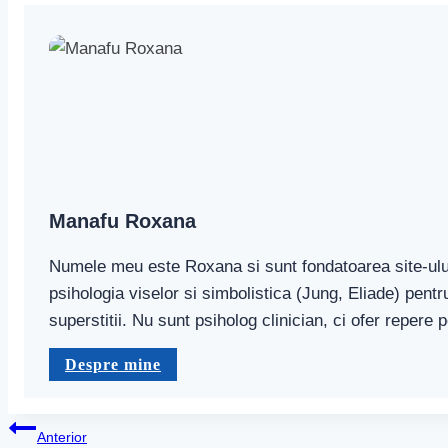
Manafu Roxana
Numele meu este Roxana si sunt fondatoarea site-ului
psihologia viselor si simbolistica (Jung, Eliade) pent
superstitii. Nu sunt psiholog clinician, ci ofer repere
Despre mine
Navigare
Anterior