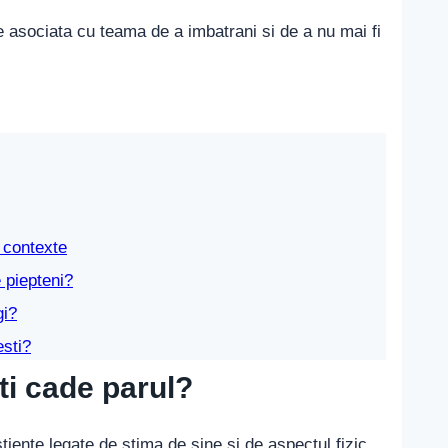
e asociata cu teama de a imbatrani si de a nu mai fi
e contexte
 piepteni?
gi?
esti?
ti cade parul?
iente legate de stima de sine si de aspectul fizic.