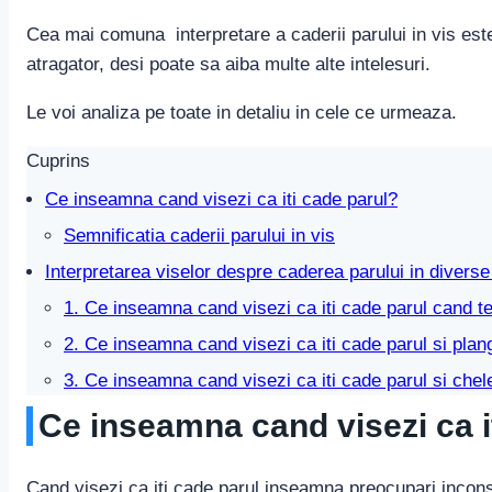
Cea mai comuna interpretare a caderii parului in vis est
atragator, desi poate sa aiba multe alte intelesuri.
Le voi analiza pe toate in detaliu in cele ce urmeaza.
Cuprins
Ce inseamna cand visezi ca iti cade parul?
Semnificatia caderii parului in vis
Interpretarea viselor despre caderea parului in divers
1. Ce inseamna cand visezi ca iti cade parul cand te
2. Ce inseamna cand visezi ca iti cade parul si plan
3. Ce inseamna cand visezi ca iti cade parul si chel
Ce inseamna cand visezi ca i
Cand visezi ca iti cade parul inseamna preocupari inconst