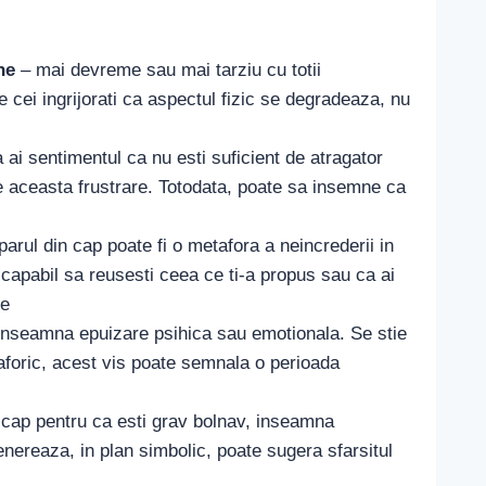
ne
– mai devreme sau mai tarziu cu totii
 cei ingrijorati ca aspectul fizic se degradeaza, nu
ai sentimentul ca nu esti suficient de atragator
te aceasta frustrare. Totodata, poate sa insemne ca
parul din cap poate fi o metafora a neincrederii in
i capabil sa reusesti ceea ce ti-a propus sau ca ai
ne
 inseamna epuizare psihica sau emotionala. Se stie
aforic, acest vis poate semnala o perioada
n cap pentru ca esti grav bolnav, inseamna
nereaza, in plan simbolic, poate sugera sfarsitul